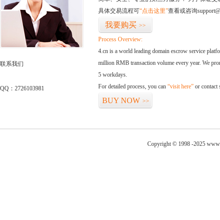
具体交易流程可
“点击这里”
查看或咨询support@
我要购买
>>
Process Overview:
4.cn is a world leading domain escrow service plat
million RMB transaction volume every year. We promi
联系我们
5 workdays.
For detailed process, you can
“visit here”
or contact
QQ：2726103981
BUY NOW
>>
Copyright © 1998 -2025 www.t