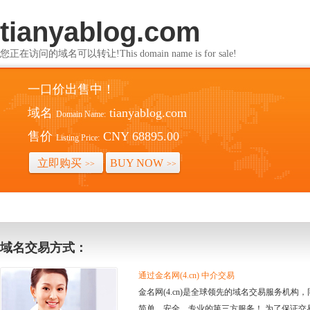
tianyablog.com
您正在访问的域名可以转让!This domain name is for sale!
一口价出售中！
域名
tianyablog.com
Domain Name:
售价
CNY 68895.00
Listing Price:
立即购买
BUY NOW
>>
>>
域名交易方式：
通过金名网(4.cn) 中介交易
金名网(4.cn)是全球领先的域名交易服务机
简单、安全、专业的第三方服务！ 为了保证交